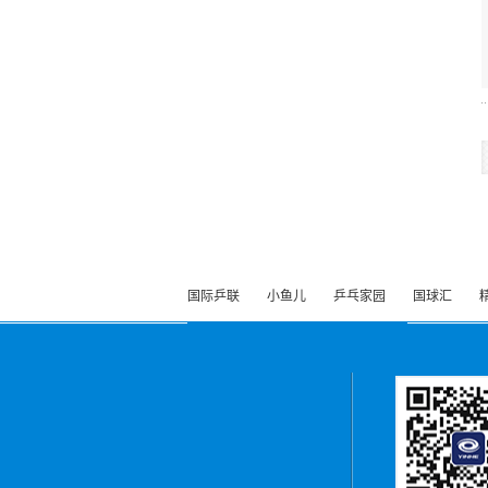
国际乒联
小鱼儿
乒乓家园
国球汇