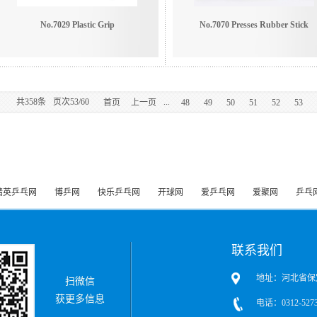
No.7029 Plastic Grip
No.7070 Presses Rubber Stick
共
358
条
页次53/60
...
首页
上一页
48
49
50
51
52
53
精英乒乓网
博乒网
快乐乒乓网
开球网
爱乒乓网
爱聚网
乒乓
联系我们
地址：河北省保
扫微信
获更多信息
电话：0312-5273