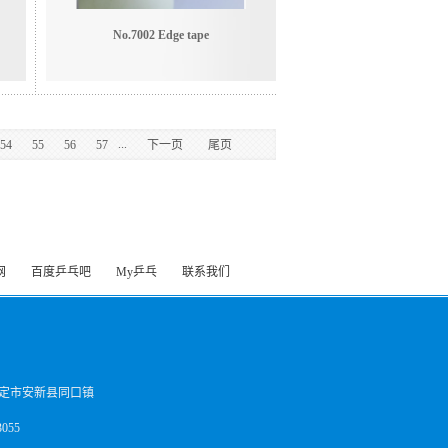
No.7002 Edge tape
...
54
55
56
57
下一页
尾页
网
百度乒乓吧
My乒乓
联系我们
定市安新县同口镇
055