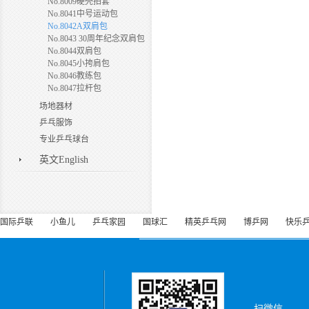
No.8009硬壳拍套
No.8041中号运动包
No.8042A双肩包
No.8043 30周年纪念双肩包
No.8044双肩包
No.8045小挎肩包
No.8046教练包
No.8047拉杆包
场地器材
乒乓服饰
专业乒乓球台
英文English
国际乒联
小鱼儿
乒乓家园
国球汇
精英乒乓网
博乒网
快乐
扫微信