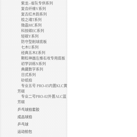
紫龙--省队专供系列
复合纤维V系列
复古红木韵系列
桧之魂T系列
微晶MC系列
科技碳EC系列
轻碳Y系列
防守型削球底板
七木U系列
经典五木E系列
颗粒神器左推右攻专用底板
初学训练N系列
典藏数字系列
日式系列
砂纸拍
专业五号 PRO-05内置KLC黄
芳碳
专业二号PRO-02外置ALC蓝
芳碳
乒乓球拍套胶
成品球拍
乒乓球
运动拍包