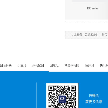
EC series
共
358
条
页次50/60
首页
国际乒联
小鱼儿
乒乓家园
国球汇
精英乒乓网
博乒网
快乐
扫微信
获更多信息