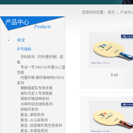
您现在的位置：
首页
→
产品中
产品中心
Products
中文
乒乓球拍
专利系列（内外置纤维）底
板
专业一号 PRO-01外置ALC蓝
芳碳
T-1S
内置纤维 碳纤维结构970XX
系列
朝鲜国家队专用手板
省队代言人专用底板
烯轮纤维战神系列
30周年纪念球拍系列
邱贻可系列
紫龙--单桧系列
紫龙--火山岩系列
紫龙--双层玻纤真空烧系列
紫龙--木曾桧系列