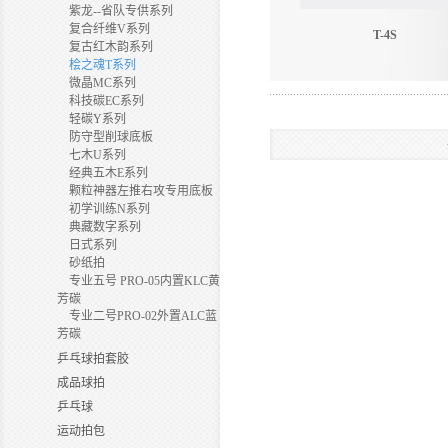
紫龙--省队专供系列
复合纤维V系列
T-4S
复古红木韵系列
桧之魂T系列
微晶MC系列
科技碳EC系列
轻碳Y系列
防守型削球底板
七木U系列
经典五木E系列
颗粒神器左推右攻专用底板
初学训练N系列
典藏数字系列
日式系列
砂纸拍
专业五号 PRO-05内置KLC黄
芳碳
专业二号PRO-02外置ALC蓝
芳碳
乒乓球拍套胶
成品球拍
乒乓球
运动拍包