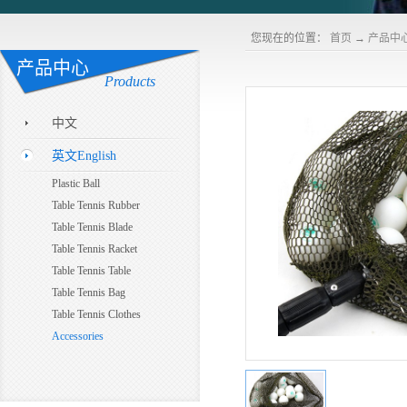
您现在的位置：
首页
→
产品中
产品中心
Products
中文
英文English
Plastic Ball
Table Tennis Rubber
Table Tennis Blade
Table Tennis Racket
Table Tennis Table
Table Tennis Bag
Table Tennis Clothes
Accessories