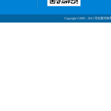
Copyright ©2005 - 2013 河北银