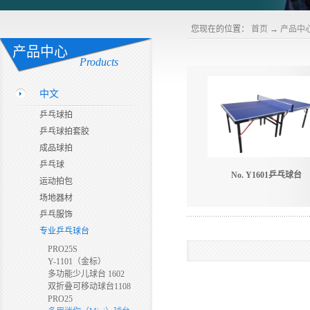
您现在的位置：
首页
→
产品中
产品中心
Products
中文
乒乓球拍
乒乓球拍套胶
成品球拍
乒乓球
No. Y1601乒乓球台
运动拍包
场地器材
乒乓服饰
专业乒乓球台
PRO25S
Y-1101（金标）
多功能少儿球台 1602
双折叠可移动球台1108
PRO25