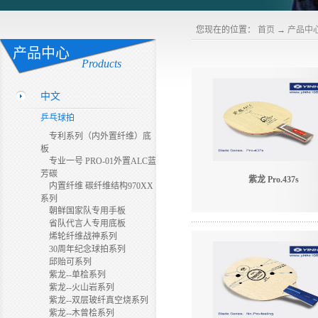
您现在的位置：
首页
→
产品中
产品中心
Products
中文
乒乓球拍
专利系列（内外置纤维）底
板
专业一号 PRO-01外置ALC蓝
芳碳
紫龙 Pro.437s
内置纤维 碳纤维结构970XX
系列
朝鲜国家队专用手板
省队代言人专用底板
烯轮纤维战神系列
30周年纪念球拍系列
邱贻可系列
紫龙--单桧系列
紫龙--火山岩系列
紫龙--双层玻纤真空烧系列
紫龙--木曾桧系列