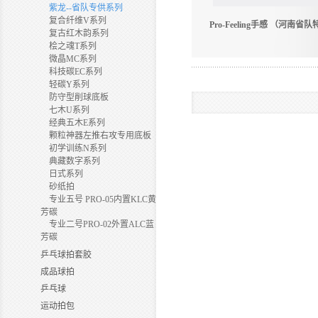
紫龙--省队专供系列
复合纤维V系列
Pro-Feeling手感 （河南省
复古红木韵系列
桧之魂T系列
微晶MC系列
科技碳EC系列
轻碳Y系列
防守型削球底板
七木U系列
经典五木E系列
颗粒神器左推右攻专用底板
初学训练N系列
典藏数字系列
日式系列
砂纸拍
专业五号 PRO-05内置KLC黄
芳碳
专业二号PRO-02外置ALC蓝
芳碳
乒乓球拍套胶
成品球拍
乒乓球
运动拍包