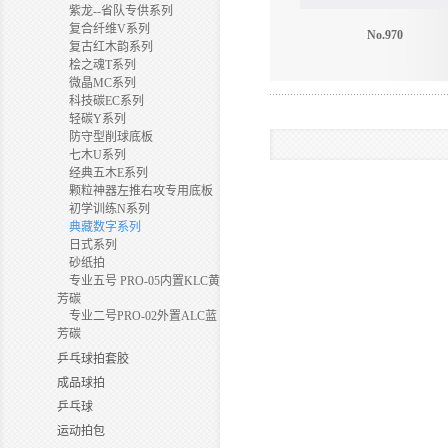
紫龙--省队专供系列
复合纤维V系列
No.970
复古红木韵系列
桧之魂T系列
微晶MC系列
科技碳EC系列
轻碳Y系列
防守型削球底板
七木U系列
经典五木E系列
颗粒神器左推右攻专用底板
初学训练N系列
典藏数字系列
日式系列
砂纸拍
专业五号 PRO-05内置KLC黄
芳碳
专业二号PRO-02外置ALC蓝
芳碳
乒乓球拍套胶
成品球拍
乒乓球
运动拍包