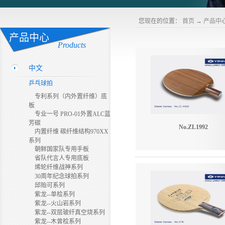
您现在的位置：
首页
→
产品中
产品中心
Products
中文
乒乓球拍
专利系列（内外置纤维）底
板
专业一号 PRO-01外置ALC蓝
芳碳
No.ZL1992
内置纤维 碳纤维结构970XX
系列
朝鲜国家队专用手板
省队代言人专用底板
烯轮纤维战神系列
30周年纪念球拍系列
邱贻可系列
紫龙--单桧系列
紫龙--火山岩系列
紫龙--双层玻纤真空烧系列
紫龙--木曾桧系列