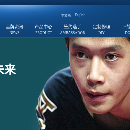
English
中文版
品牌资讯
产品中心
签约选手
定制修理
下
未来