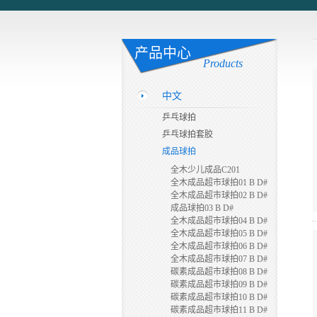
产品中心
Products
中文
乒乓球拍
乒乓球拍套胶
成品球拍
全木少儿成品C201
全木成品超市球拍01 B D#
全木成品超市球拍02 B D#
成品球拍03 B D#
全木成品超市球拍04 B D#
全木成品超市球拍05 B D#
全木成品超市球拍06 B D#
全木成品超市球拍07 B D#
碳素成品超市球拍08 B D#
碳素成品超市球拍09 B D#
碳素成品超市球拍10 B D#
碳素成品超市球拍11 B D#