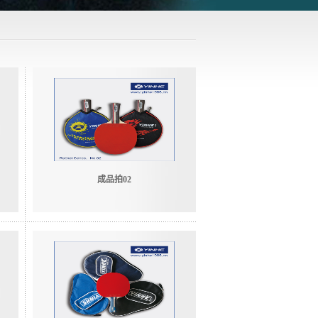
成品拍02