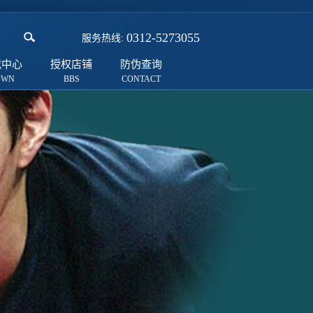
0312-5273055
服务热线:
载中心
授权店铺
防伪查询