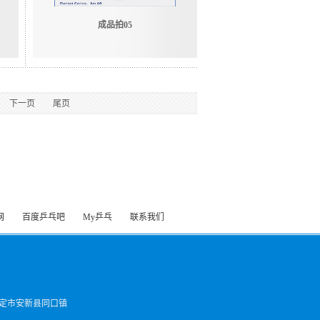
成品拍05
下一页
尾页
网
百度乒乓吧
My乒乓
联系我们
定市安新县同口镇