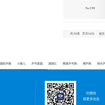
No.1701
共
358
条
页次54/60
首页
国际乒联
小鱼儿
乒乓家园
国球汇
精英乒乓网
博乒网
快乐
扫微信
获更多信息