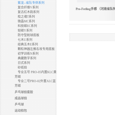
紫龙--省队专供系列
复合纤维V系列
Pro-Feeling手感 （河南省
复古红木韵系列
桧之魂T系列
微晶MC系列
科技碳EC系列
轻碳Y系列
防守型削球底板
七木U系列
经典五木E系列
颗粒神器左推右攻专用底板
初学训练N系列
典藏数字系列
日式系列
砂纸拍
专业五号 PRO-05内置KLC黄
芳碳
专业二号PRO-02外置ALC蓝
芳碳
乒乓球拍套胶
成品球拍
乒乓球
运动拍包