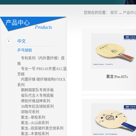
您现在的位置：
首页
→
产品中
产品中心
Products
中文
乒乓球拍
专利系列（内外置纤维）底
板
专业一号 PRO-01外置ALC蓝
芳碳
紫龙 Pro.437s
内置纤维 碳纤维结构970XX
系列
朝鲜国家队专用手板
省队代言人专用底板
烯轮纤维战神系列
30周年纪念球拍系列
邱贻可系列
紫龙--单桧系列
紫龙--火山岩系列
紫龙--双层玻纤真空烧系列
紫龙--木曾桧系列