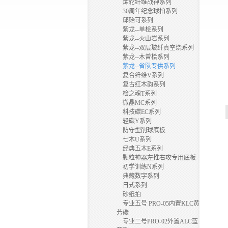
烯轮纤维战神系列
30周年纪念球拍系列
邱贻可系列
紫龙--单桧系列
紫龙--火山岩系列
紫龙--双层玻纤真空烧系列
紫龙--木曾桧系列
紫龙--省队专供系列
复合纤维V系列
复古红木韵系列
桧之魂T系列
微晶MC系列
科技碳EC系列
轻碳Y系列
防守型削球底板
七木U系列
经典五木E系列
颗粒神器左推右攻专用底板
初学训练N系列
典藏数字系列
日式系列
砂纸拍
专业五号 PRO-05内置KLC黄
芳碳
专业二号PRO-02外置ALC蓝