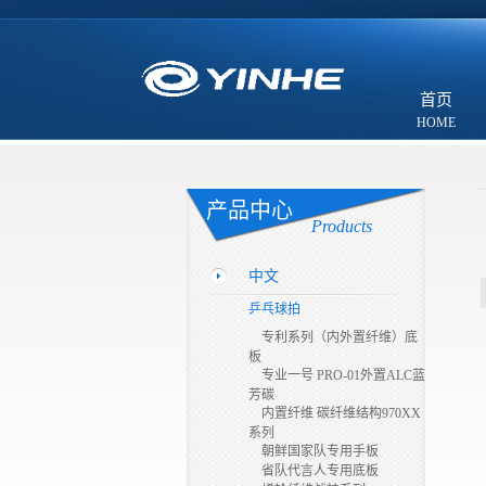
首页
产品中心
Products
中文
乒乓球拍
专利系列（内外置纤维）底
板
专业一号 PRO-01外置ALC蓝
芳碳
内置纤维 碳纤维结构970XX
系列
朝鲜国家队专用手板
省队代言人专用底板