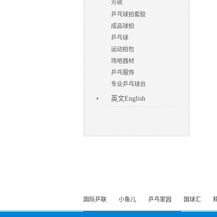
芳碳
乒乓球拍套胶
成品球拍
乒乓球
运动拍包
场地器材
乒乓服饰
专业乒乓球台
英文English
国际乒联
小鱼儿
乒乓家园
国球汇