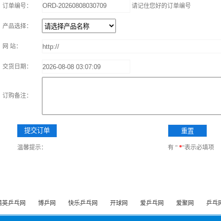
订单编号：
请记住您好的订单编号
产品选择：
网 站：
交货日期：
订购备注：
温馨提示：
有 “
*
“表示必填项
精英乒乓网
博乒网
快乐乒乓网
开球网
爱乒乓网
爱聚网
乒乓