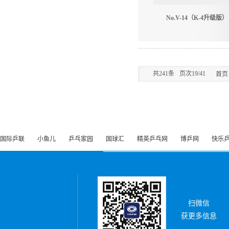
No.V-14（K-4升级版）
共
241
条
页次19/41
首页
国际乒联
小鱼儿
乒乓家园
国球汇
精英乒乓网
博乒网
快乐
扫微信
获更多信息