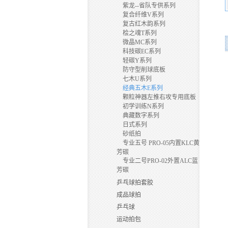
紫龙--省队专供系列
复合纤维V系列
复古红木韵系列
桧之魂T系列
微晶MC系列
科技碳EC系列
轻碳Y系列
防守型削球底板
七木U系列
经典五木E系列
颗粒神器左推右攻专用底板
初学训练N系列
典藏数字系列
日式系列
砂纸拍
专业五号 PRO-05内置KLC黄
芳碳
专业二号PRO-02外置ALC蓝
芳碳
乒乓球拍套胶
成品球拍
乒乓球
运动拍包