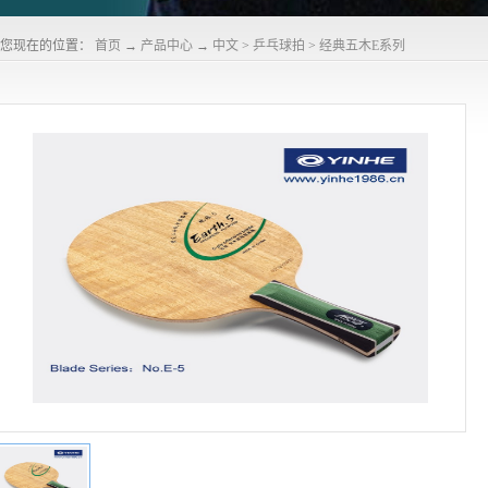
您现在的位置：
首页
→
产品中心
→
中文
>
乒乓球拍
>
经典五木E系列