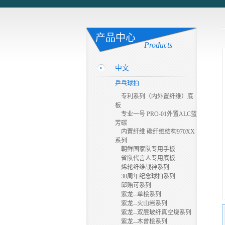
产品中心
Products
中文
乒乓球拍
专利系列（内外置纤维）底
板
专业一号 PRO-01外置ALC蓝
芳碳
内置纤维 碳纤维结构970XX
系列
朝鲜国家队专用手板
省队代言人专用底板
烯轮纤维战神系列
30周年纪念球拍系列
邱贻可系列
紫龙--单桧系列
紫龙--火山岩系列
紫龙--双层玻纤真空烧系列
紫龙--木曾桧系列