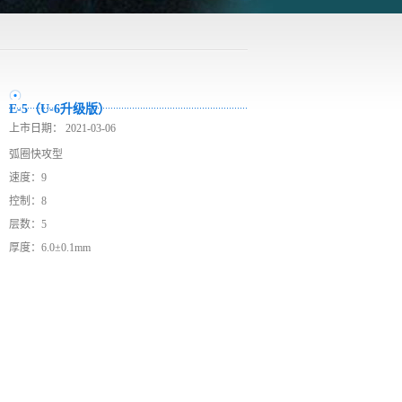
E-5（U-6升级版）
上市日期：
2021-03-06
弧圈快攻型
速度：9
控制：8
层数：5
厚度：6.0±0.1mm