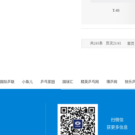
T-4S
共
241
条
页次21/41
首页
国际乒联
小鱼儿
乒乓家园
国球汇
精英乒乓网
博乒网
快乐
扫微信
获更多信息