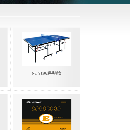
No. Y1502乒乓球台