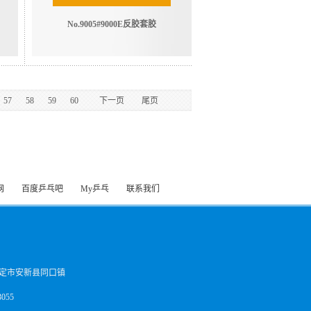
No.9005#9000E反胶套胶
57
58
59
60
下一页
尾页
网
百度乒乓吧
My乒乓
联系我们
定市安新县同口镇
055