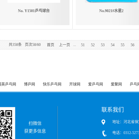
No. Y1501乒乓球台
No.9021#水星2
共
358
条
页次58/60
...
首页
上一页
51
52
53
54
55
56
精英乒乓网
博乒网
快乐乒乓网
开球网
爱乒乓网
爱聚网
乒乓
联系我们
地址：河北省保
扫微信
获更多信息
电话：0312-5273