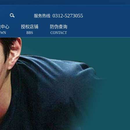
0312-5273055
服务热线:
载中心
授权店铺
防伪查询