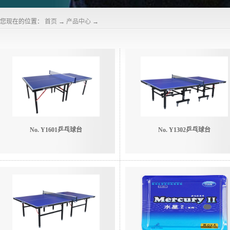
您现在的位置：
首页
→
产品中心
→
No. Y1601乒乓球台
No. Y1302乒乓球台