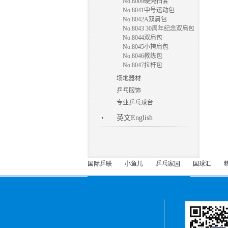
No.8009硬壳拍套
No.8041中号运动包
No.8042A双肩包
No.8043 30周年纪念双肩包
No.8044双肩包
No.8045小挎肩包
No.8046教练包
No.8047拉杆包
场地器材
乒乓服饰
专业乒乓球台
英文English
国际乒联
小鱼儿
乒乓家园
国球汇