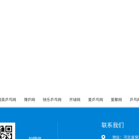
精英乒乓网
博乒网
快乐乒乓网
开球网
爱乒乓网
爱聚网
乒乓
联系我们
地址：河北省保
扫微信