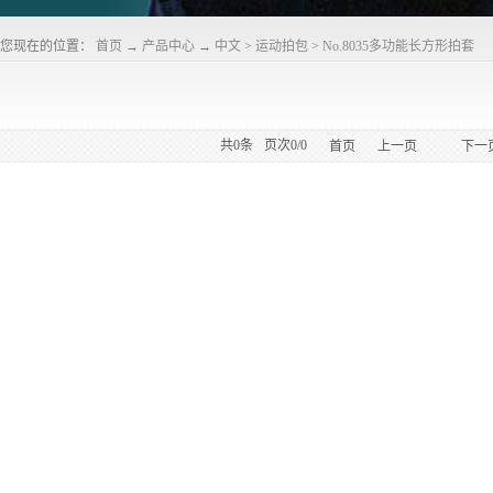
您现在的位置：
首页
→
产品中心
→
中文
>
运动拍包
>
No.8035多功能长方形拍套
共
0
条
页次0/0
首页
上一页
下一