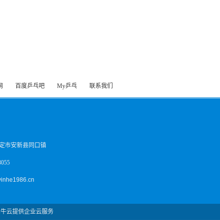
网
百度乒乓吧
My乒乓
联系我们
定市安新县同口镇
055
inhe1986.cn
犀牛云提供企业云服务