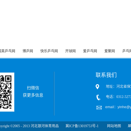
精英乒乓网
博乒网
快乐乒乓网
开球网
爱乒乓网
爱聚网
乒乓
联系我们
地址：河北省保
扫微信
获更多信息
电话：0312-5273
email：yinhe@y
pyright ©2005 - 2013 河北银河体育用品
冀ICP备13019753号-1
网站地图