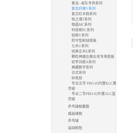
紫龙--省队专供系列
复合纤维V系列
复古红木韵系列
桧之魂T系列
微晶MC系列
科技碳EC系列
轻碳Y系列
防守型削球底板
七木U系列
经典五木E系列
颗粒神器左推右攻专用底板
初学训练N系列
典藏数字系列
日式系列
砂纸拍
专业五号 PRO-05内置KLC黄
芳碳
专业二号PRO-02外置ALC蓝
芳碳
乒乓球拍套胶
成品球拍
乒乓球
运动拍包