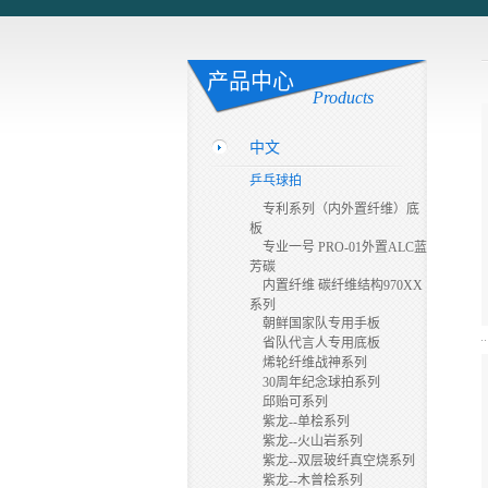
产品中心
Products
中文
乒乓球拍
专利系列（内外置纤维）底
板
专业一号 PRO-01外置ALC蓝
芳碳
内置纤维 碳纤维结构970XX
系列
朝鲜国家队专用手板
省队代言人专用底板
烯轮纤维战神系列
30周年纪念球拍系列
邱贻可系列
紫龙--单桧系列
紫龙--火山岩系列
紫龙--双层玻纤真空烧系列
紫龙--木曾桧系列