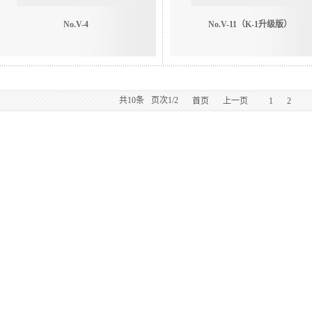
No.V-4
No.V-11（K-1升级版）
共
10
条
页次1/2
首页
上一页
1
2