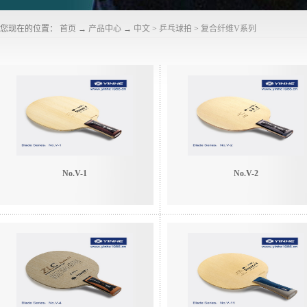
您现在的位置：
首页
→
产品中心
→
中文
>
乒乓球拍
>
复合纤维V系列
No.V-1
No.V-2