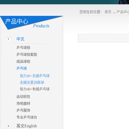
您现在的位置：
首页
→
产品中
产品中心
Products
中文
乒乓球拍
乒乓球拍套胶
成品球拍
乒乓球
铂力40+无缝乒乓球
无缝无星训练球
钜力40+有缝乒乓球
运动拍包
场地器材
乒乓服饰
专业乒乓球台
英文English