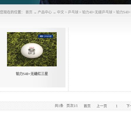
您现在的位置：
首页
→
产品中心
→
中文
>
乒乓球
>
铂力40+无缝乒乓球
>
铂力S40
铂力S40+无缝红三星
共
1
条
页次1/1
首页
上一页
1
下