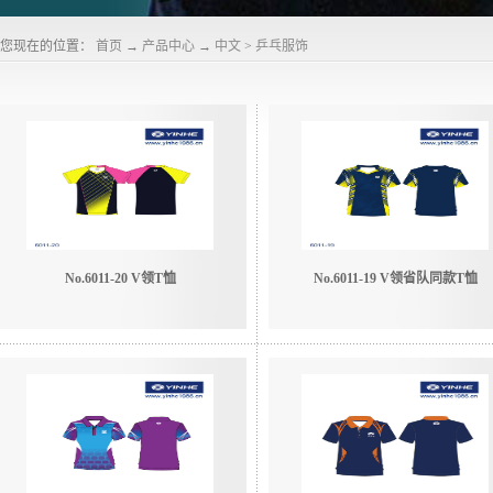
您现在的位置：
首页
→
产品中心
→
中文
>
乒乓服饰
No.6011-20 V领T恤
No.6011-19 V领省队同款T恤