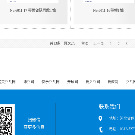
No.6011-17 带领省队同款T恤
No.6011-16带领T恤
共
13
条
页次2/3
首页
上一页
1
2
3
精英乒乓网
博乒网
快乐乒乓网
开球网
爱乒乓网
爱聚网
乒乓
联系我们
地址：河北省保
扫微信
获更多信息
电话：0312-5273