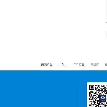
国际乒联
小鱼儿
乒乓家园
国球汇