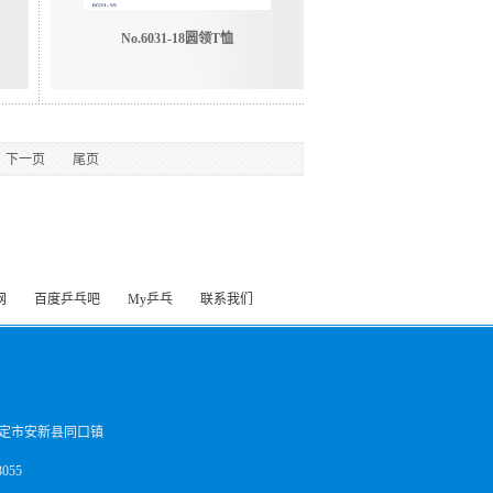
No.6031-18圆领T恤
下一页
尾页
网
百度乒乓吧
My乒乓
联系我们
定市安新县同口镇
055