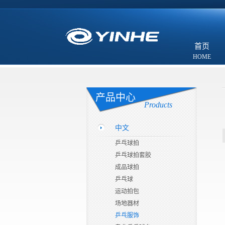
首页
产品中心
Products
中文
乒乓球拍
乒乓球拍套胶
成品球拍
乒乓球
运动拍包
场地器材
乒乓服饰