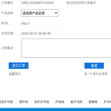
订单编号：
请记住您好的订单编号
产品选择：
网 站：
交货日期：
订购备注：
温馨提示：
有 “
*
“表示必填项
精英乒乓网
博乒网
快乐乒乓网
开球网
爱乒乓网
爱聚网
乒乓