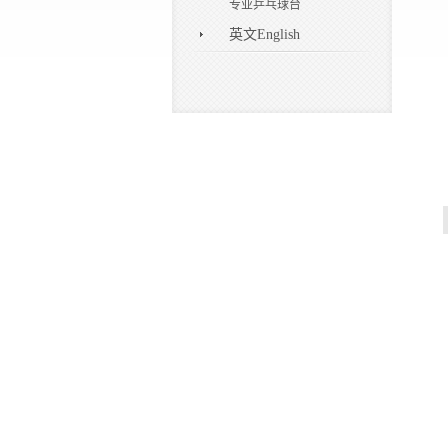
专业乒乓球台
英文English