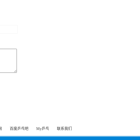
网
百度乒乓吧
My乒乓
联系我们