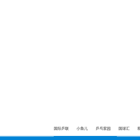
国际乒联
小鱼儿
乒乓家园
国球汇