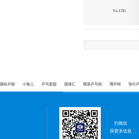
No.1701
国际乒联
小鱼儿
乒乓家园
国球汇
精英乒乓网
博乒网
快乐
扫微信
获更多信息