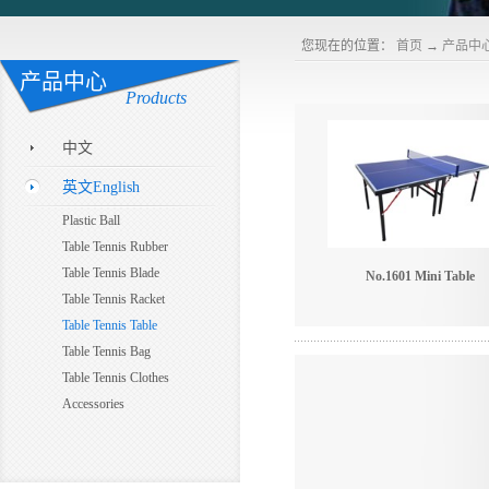
您现在的位置：
首页
→
产品中
产品中心
Products
中文
英文English
Plastic Ball
Table Tennis Rubber
Table Tennis Blade
No.1601 Mini Table
Table Tennis Racket
Table Tennis Table
Table Tennis Bag
Table Tennis Clothes
Accessories