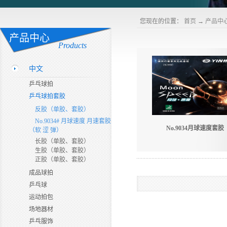
您现在的位置：
首页
→
产品中
产品中心
Products
中文
乒乓球拍
乒乓球拍套胶
反胶（单胶、套胶）
No.9034# 月球速度 月速套胶
No.9034月球速度套胶
（软 涩 弹）
长胶（单胶、套胶）
生胶（单胶、套胶）
正胶（单胶、套胶）
成品球拍
乒乓球
运动拍包
场地器材
乒乓服饰