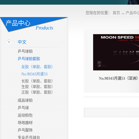
您现在的位置：
首页
→
产品中
产品中心
Products
中文
乒乓球拍
乒乓球拍套胶
反胶（单胶、套胶）
No.90343月速53
No.90343月速53（亚洲
长胶（单胶、套胶）
生胶（单胶、套胶）
正胶（单胶、套胶）
成品球拍
乒乓球
运动拍包
场地器材
乒乓服饰
专业乒乓球台