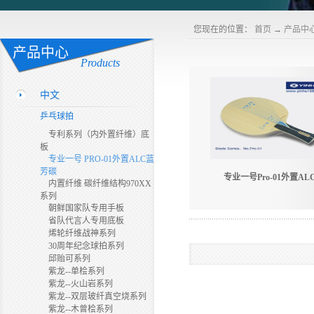
您现在的位置：
首页
→
产品中
产品中心
Products
中文
乒乓球拍
专利系列（内外置纤维）底
板
专业一号 PRO-01外置ALC蓝
芳碳
专业一号Pro-01外置AL
内置纤维 碳纤维结构970XX
系列
朝鲜国家队专用手板
省队代言人专用底板
烯轮纤维战神系列
30周年纪念球拍系列
邱贻可系列
紫龙--单桧系列
紫龙--火山岩系列
紫龙--双层玻纤真空烧系列
紫龙--木曾桧系列