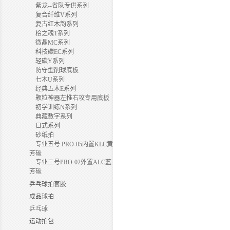
紫龙--省队专供系列
复合纤维V系列
复古红木韵系列
桧之魂T系列
微晶MC系列
科技碳EC系列
轻碳Y系列
防守型削球底板
七木U系列
经典五木E系列
颗粒神器左推右攻专用底板
初学训练N系列
典藏数字系列
日式系列
砂纸拍
专业五号 PRO-05内置KLC黄
芳碳
专业二号PRO-02外置ALC蓝
芳碳
乒乓球拍套胶
成品球拍
乒乓球
运动拍包