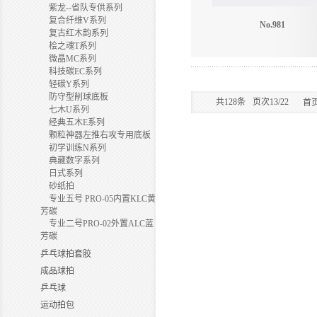
紫龙--省队专供系列
复合纤维V系列
No.981
复古红木韵系列
桧之魂T系列
微晶MC系列
科技碳EC系列
轻碳Y系列
防守型削球底板
共
128
条
页次13/22
首
七木U系列
经典五木E系列
颗粒神器左推右攻专用底板
初学训练N系列
典藏数字系列
日式系列
砂纸拍
专业五号 PRO-05内置KLC黄
芳碳
专业二号PRO-02外置ALC蓝
芳碳
乒乓球拍套胶
成品球拍
乒乓球
运动拍包