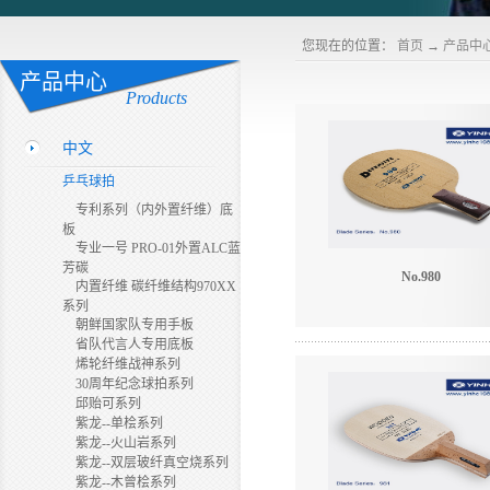
您现在的位置：
首页
→
产品中
产品中心
Products
中文
乒乓球拍
专利系列（内外置纤维）底
板
专业一号 PRO-01外置ALC蓝
芳碳
No.980
内置纤维 碳纤维结构970XX
系列
朝鲜国家队专用手板
省队代言人专用底板
烯轮纤维战神系列
30周年纪念球拍系列
邱贻可系列
紫龙--单桧系列
紫龙--火山岩系列
紫龙--双层玻纤真空烧系列
紫龙--木曾桧系列