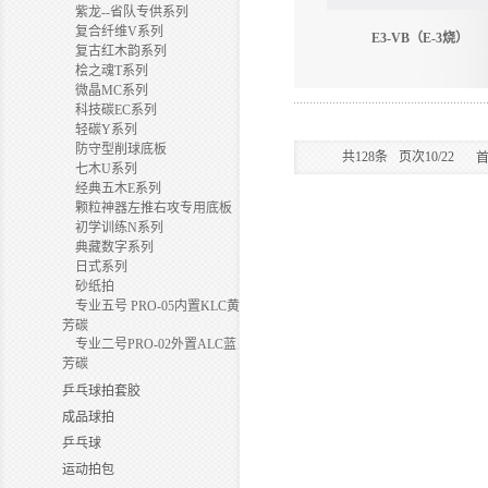
紫龙--省队专供系列
复合纤维V系列
E3-VB（E-3烧）
复古红木韵系列
桧之魂T系列
微晶MC系列
科技碳EC系列
轻碳Y系列
防守型削球底板
共
128
条
页次10/22
七木U系列
经典五木E系列
颗粒神器左推右攻专用底板
初学训练N系列
典藏数字系列
日式系列
砂纸拍
专业五号 PRO-05内置KLC黄
芳碳
专业二号PRO-02外置ALC蓝
芳碳
乒乓球拍套胶
成品球拍
乒乓球
运动拍包