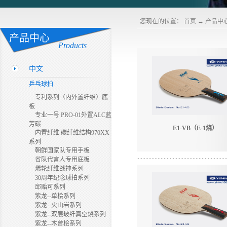
您现在的位置：
首页
→
产品中
产品中心
Products
中文
乒乓球拍
专利系列（内外置纤维）底
板
专业一号 PRO-01外置ALC蓝
芳碳
E1-VB（E-1烧）
内置纤维 碳纤维结构970XX
系列
朝鲜国家队专用手板
省队代言人专用底板
烯轮纤维战神系列
30周年纪念球拍系列
邱贻可系列
紫龙--单桧系列
紫龙--火山岩系列
紫龙--双层玻纤真空烧系列
紫龙--木曾桧系列