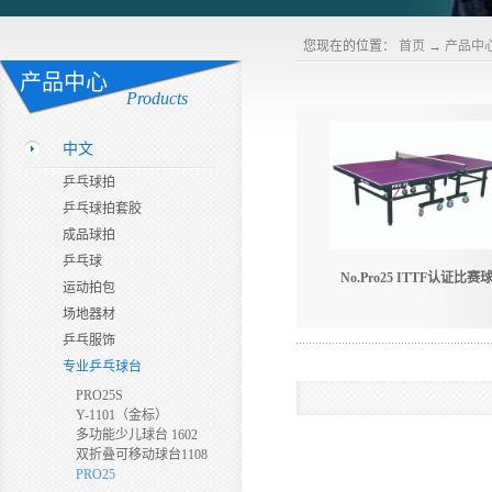
您现在的位置：
首页
→
产品中
产品中心
Products
中文
乒乓球拍
乒乓球拍套胶
成品球拍
乒乓球
No.Pro25 ITTF认证比赛
运动拍包
场地器材
乒乓服饰
专业乒乓球台
PRO25S
Y-1101（金标）
多功能少儿球台 1602
双折叠可移动球台1108
PRO25