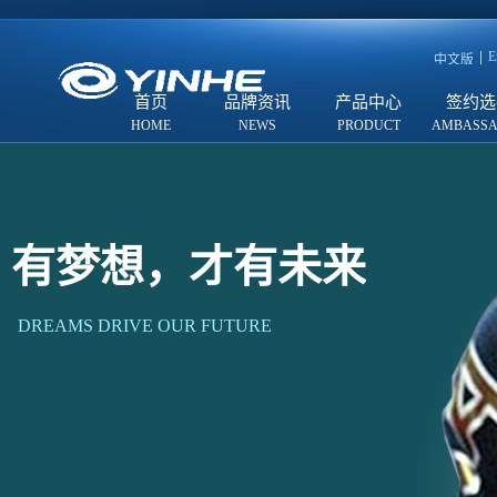
E
中文版
首页
品牌资讯
产品中心
签约选
有梦想，才有未来
DREAMS DRIVE OUR FUTURE