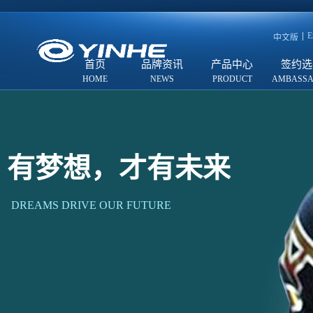
E
中文版
首页
品牌资讯
产品中心
签约选
有梦想，才有未来
DREAMS DRIVE OUR FUTURE