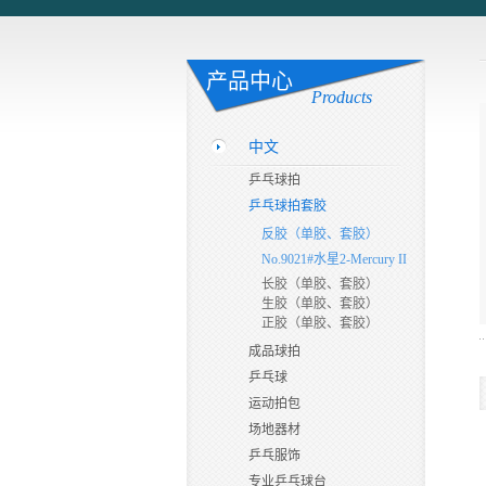
产品中心
Products
中文
乒乓球拍
乒乓球拍套胶
反胶（单胶、套胶）
No.9021#水星2-Mercury II
长胶（单胶、套胶）
生胶（单胶、套胶）
正胶（单胶、套胶）
成品球拍
乒乓球
运动拍包
场地器材
乒乓服饰
专业乒乓球台