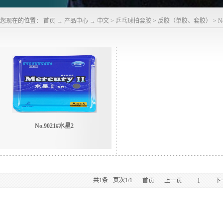
您现在的位置：
首页
→
产品中心
→
中文
>
乒乓球拍套胶
>
反胶（单胶、套胶）
>
N
No.9021#水星2
共
1
条
页次1/1
首页
上一页
1
下