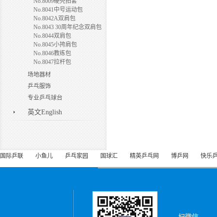
No.8009硬壳拍套
No.8041中号运动包
No.8042A双肩包
No.8043 30周年纪念双肩包
No.8044双肩包
No.8045小挎肩包
No.8046教练包
No.8047拉杆包
场地器材
乒乓服饰
专业乒乓球台
英文English
国际乒联
小鱼儿
乒乓家园
国球汇
精英乒乓网
博乒网
快乐
扫微信