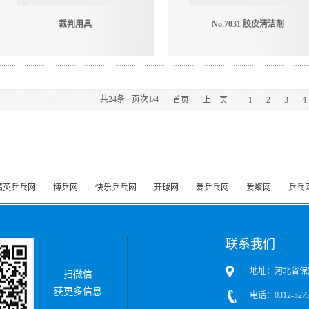
裁判用具
No.7031 胶皮清洁剂
共
24
条
页次1/4
首页
上一页
1
2
3
4
精英乒乓网
博乒网
快乐乒乓网
开球网
爱乒乓网
爱聚网
乒乓
联系我们
地址：河北省保
扫微信
获更多信息
电话：0312-5273