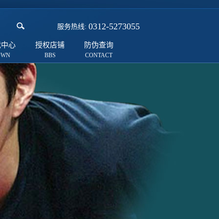
0312-5273055
服务热线:
载中心
授权店铺
防伪查询