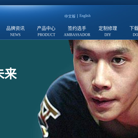
English
中文版
品牌资讯
产品中心
签约选手
定制修理
下
未来