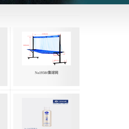
No1958#集球网