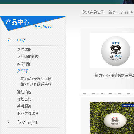
您现在的位置：
首页
→
产品中
产品中心
Products
中文
乒乓球拍
乒乓球拍套胶
成品球拍
乒乓球
钜力Y40+浅蓝有缝三星
铂力40+无缝乒乓球
钜力40+有缝乒乓球
运动拍包
场地器材
乒乓服饰
专业乒乓球台
英文English