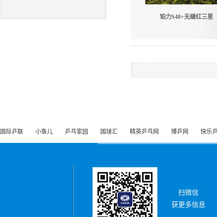
铂力S40+无缝红三星
国际乒联
小鱼儿
乒乓家园
国球汇
精英乒乓网
博乒网
快乐
扫微信
获更多信息