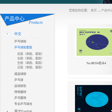
您现在的位置：
首页
→
产品中
产品中心
Products
中文
乒乓球拍
乒乓球拍套胶
反胶（单胶、套胶）
长胶（单胶、套胶）
生胶（单胶、套胶）
No.90354北斗4
正胶（单胶、套胶）
成品球拍
乒乓球
运动拍包
场地器材
乒乓服饰
专业乒乓球台
英文English