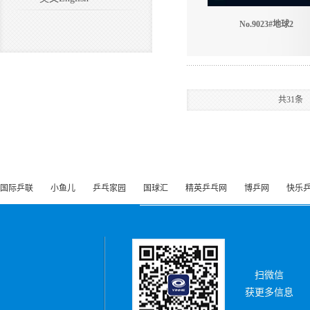
No.9023#地球2
共
31
条
国际乒联
小鱼儿
乒乓家园
国球汇
精英乒乓网
博乒网
快乐
扫微信
获更多信息