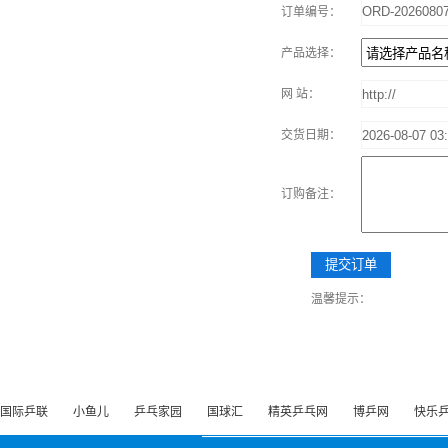
订单编号：
产品选择：
网 站：
交货日期：
订购备注：
温馨提示：
国际乒联
小鱼儿
乒乓家园
国球汇
精英乒乓网
博乒网
快乐