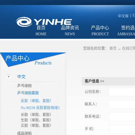
E
中文版
首页
品牌资讯
产品中心
签约选
您现在的位置：
首页
→
在线订
产品中心
Products
中文
客户信息 >>
乒乓球拍
公司名称：
乒乓球拍套胶
反胶（单胶、套胶）
联系人：
No.9023# 反胶套胶地球2
长胶（单胶、套胶）
联系电话：
生胶（单胶、套胶）
正胶（单胶、套胶）
手 机：
成品球拍