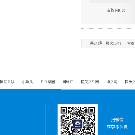
古韵 NR-70
共
241
条
页次15/41
首页
国际乒联
小鱼儿
乒乓家园
国球汇
精英乒乓网
博乒网
快乐
扫微信
获更多信息