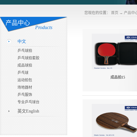
您现在的位置：
首页
→
产品中
产品中心
Products
中文
乒乓球拍
乒乓球拍套胶
成品球拍
乒乓球
成品拍15
运动拍包
场地器材
乒乓服饰
专业乒乓球台
英文English