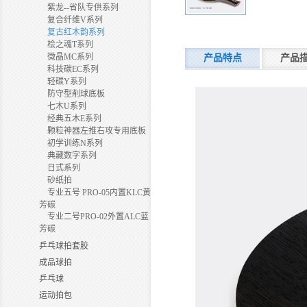
紫龙--省队专供系列
复合纤维V系列
复古红木韵系列
桧之魂T系列
微晶MC系列
产品特点
产品
科技碳EC系列
轻碳Y系列
防守型削球底板
七木U系列
经典五木E系列
颗粒神器左推右攻专用底板
初学训练N系列
典藏数字系列
日式系列
砂纸拍
专业五号 PRO-05内置KLC黄
芳碳
专业二号PRO-02外置ALC蓝
芳碳
乒乓球拍套胶
成品球拍
乒乓球
运动拍包