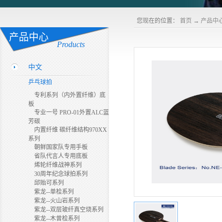
您现在的位置：
首页
→
产品中
产品中心
Products
中文
乒乓球拍
专利系列（内外置纤维）底
板
专业一号 PRO-01外置ALC蓝
芳碳
内置纤维 碳纤维结构970XX
系列
朝鲜国家队专用手板
省队代言人专用底板
烯轮纤维战神系列
30周年纪念球拍系列
邱贻可系列
紫龙--单桧系列
紫龙--火山岩系列
紫龙--双层玻纤真空烧系列
紫龙--木曾桧系列