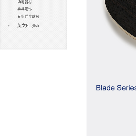
场地器材
乒乓服饰
专业乒乓球台
英文English