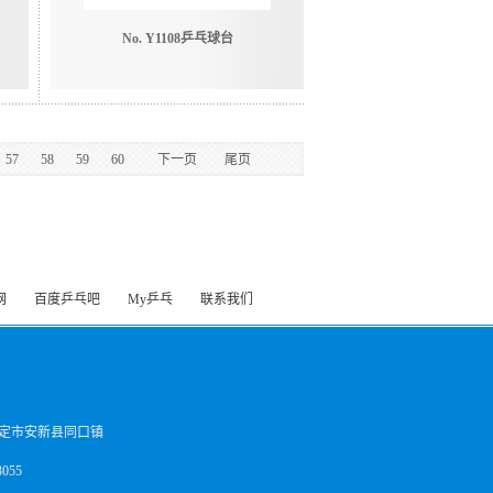
No. Y1108乒乓球台
57
58
59
60
下一页
尾页
网
百度乒乓吧
My乒乓
联系我们
定市安新县同口镇
055