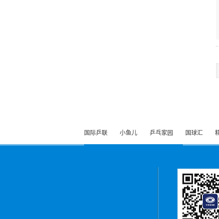
国际乒联
小鱼儿
乒乓家园
国球汇