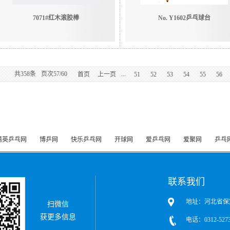
7071#红木滚胶棒
No. Y1602乒乓球台
共
358
条
页次57/60
...
首页
上一页
51
52
53
54
55
56
精英乒乓网
博乒网
快乐乒乓网
开球网
爱乒乓网
爱聚网
乒乓
联系我们
地址：河北省保
扫微信
获更多信息
电话：0312-5273