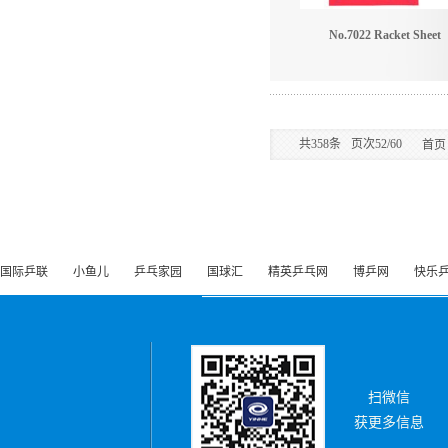
No.7022 Racket Sheet
共
358
条
页次52/60
首页
国际乒联
小鱼儿
乒乓家园
国球汇
精英乒乓网
博乒网
快乐
扫微信
获更多信息