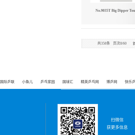
No.9035T Big Dipper Tou
共
358
条
页次8/60
国际乒联
小鱼儿
乒乓家园
国球汇
精英乒乓网
博乒网
快乐
扫微信
获更多信息