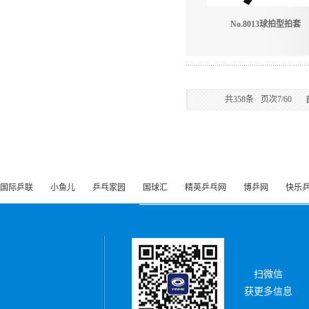
No.8013球拍型拍套
共
358
条
页次7/60
国际乒联
小鱼儿
乒乓家园
国球汇
精英乒乓网
博乒网
快乐
扫微信
获更多信息