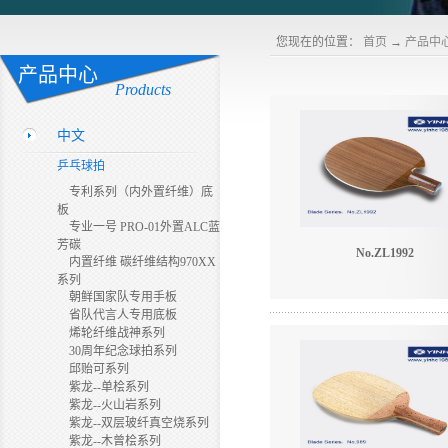
您现在的位置：
首页
→
产品中
产品中心
Products
中文
乒乓球拍
专利系列（内外置纤维）底
板
专业一号 PRO-01外置ALC蓝
芳碳
No.ZL1992
内置纤维 碳纤维结构970XX
系列
朝鲜国家队专用手板
省队代言人专用底板
烯轮纤维战神系列
30周年纪念球拍系列
邱贻可系列
紫龙--单桧系列
紫龙--火山岩系列
紫龙--双层玻纤真空烧系列
紫龙--木曾桧系列