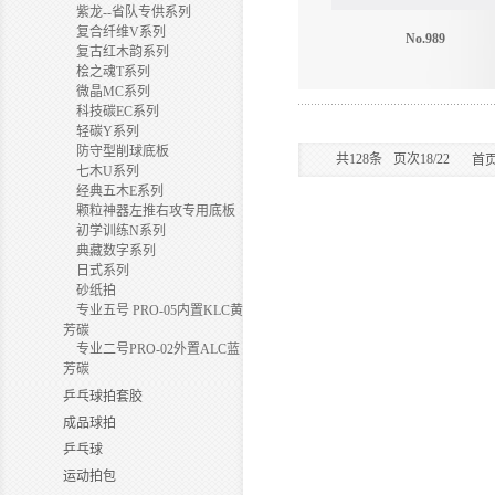
紫龙--省队专供系列
复合纤维V系列
No.989
复古红木韵系列
桧之魂T系列
微晶MC系列
科技碳EC系列
轻碳Y系列
防守型削球底板
共
128
条
页次18/22
首
七木U系列
经典五木E系列
颗粒神器左推右攻专用底板
初学训练N系列
典藏数字系列
日式系列
砂纸拍
专业五号 PRO-05内置KLC黄
芳碳
专业二号PRO-02外置ALC蓝
芳碳
乒乓球拍套胶
成品球拍
乒乓球
运动拍包