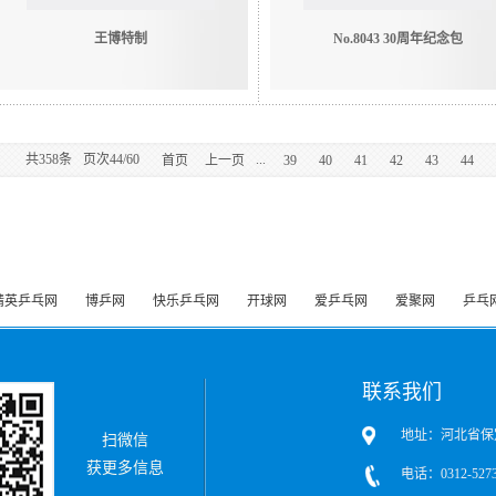
王博特制
No.8043 30周年纪念包
共
358
条
页次44/60
...
首页
上一页
39
40
41
42
43
44
精英乒乓网
博乒网
快乐乒乓网
开球网
爱乒乓网
爱聚网
乒乓
联系我们
地址：河北省保
扫微信
获更多信息
电话：0312-5273