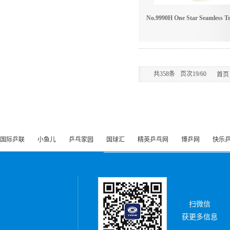
共
358
条
页次19/60
首页
国际乒联
小鱼儿
乒乓家园
国球汇
精英乒乓网
博乒网
快乐
扫微信
获更多信息