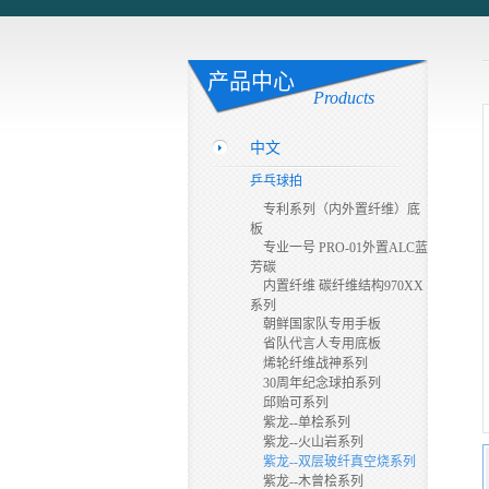
产品中心
Products
中文
乒乓球拍
专利系列（内外置纤维）底
板
专业一号 PRO-01外置ALC蓝
芳碳
内置纤维 碳纤维结构970XX
系列
朝鲜国家队专用手板
省队代言人专用底板
烯轮纤维战神系列
30周年纪念球拍系列
邱贻可系列
紫龙--单桧系列
紫龙--火山岩系列
紫龙--双层玻纤真空烧系列
紫龙--木曾桧系列