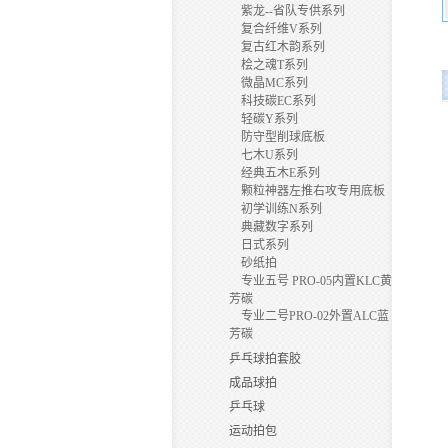
紫龙--省队专供系列
复合纤维V系列
复古红木韵系列
桧之魂T系列
微晶MC系列
科技碳EC系列
轻碳Y系列
防守型削球底板
七木U系列
经典五木E系列
颗粒神器左推右攻专用底板
初学训练N系列
典藏数字系列
日式系列
砂纸拍
专业五号 PRO-05内置KLC黄
芳碳
专业二号PRO-02外置ALC蓝
芳碳
乒乓球拍套胶
成品球拍
乒乓球
运动拍包