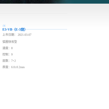
E3-VB（E-3烧）
上市日期：
2021-03-07
弧圈快攻型
速度：8
控制：9
层数：7+2
厚度：6.0±0.2mm