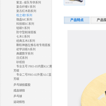
紫龙--省队专供系列
复合纤维V系列
复古红木韵系列
桧之魂T系列
微晶MC系列
产品特点
产品
科技碳EC系列
轻碳Y系列
防守型削球底板
七木U系列
经典五木E系列
颗粒神器左推右攻专用底板
初学训练N系列
典藏数字系列
日式系列
砂纸拍
专业五号 PRO-05内置KLC黄
芳碳
专业二号PRO-02外置ALC蓝
芳碳
乒乓球拍套胶
成品球拍
乒乓球
运动拍包