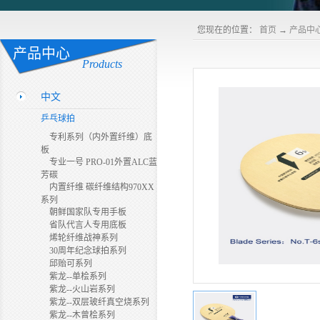
您现在的位置：
首页
→
产品中
产品中心
Products
中文
乒乓球拍
专利系列（内外置纤维）底
板
专业一号 PRO-01外置ALC蓝
芳碳
内置纤维 碳纤维结构970XX
系列
朝鲜国家队专用手板
省队代言人专用底板
烯轮纤维战神系列
30周年纪念球拍系列
邱贻可系列
紫龙--单桧系列
紫龙--火山岩系列
紫龙--双层玻纤真空烧系列
紫龙--木曾桧系列