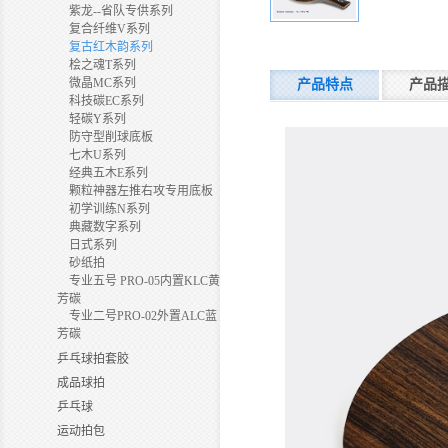
紫龙--省队专供系列
复合纤维V系列
复古红木韵系列
桧之魂T系列
微晶MC系列
产品特点
产品
科技碳EC系列
轻碳Y系列
防守型削球底板
七木U系列
经典五木E系列
颗粒神器左推右攻专用底板
初学训练N系列
典藏数字系列
日式系列
砂纸拍
专业五号 PRO-05内置KLC黄
芳碳
专业二号PRO-02外置ALC蓝
芳碳
乒乓球拍套胶
成品球拍
乒乓球
运动拍包