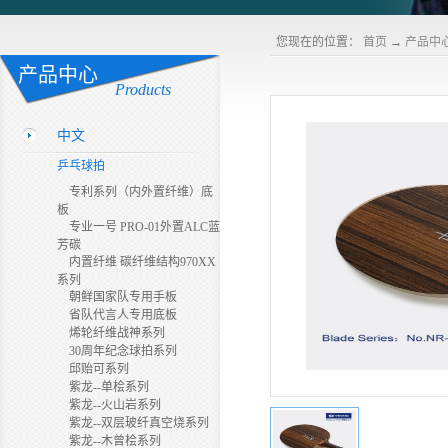
您现在的位置：
首页
→
产品中
产品中心
Products
中文
乒乓球拍
专利系列（内外置纤维）底
板
专业一号 PRO-01外置ALC蓝
芳碳
内置纤维 碳纤维结构970XX
系列
朝鲜国家队专用手板
省队代言人专用底板
烯轮纤维战神系列
30周年纪念球拍系列
邱贻可系列
紫龙--单桧系列
紫龙--火山岩系列
紫龙--双层玻纤真空烧系列
紫龙--木曾桧系列