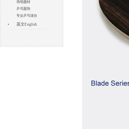
场地器材
乒乓服饰
专业乒乓球台
英文English