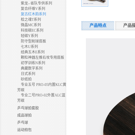
紫龙--省队专供系列
复合纤维V系列
复古红木韵系列
桧之魂T系列
微晶MC系列
产品特点
产品
科技碳EC系列
轻碳Y系列
防守型削球底板
七木U系列
经典五木E系列
颗粒神器左推右攻专用底板
初学训练N系列
典藏数字系列
日式系列
砂纸拍
专业五号 PRO-05内置KLC黄
芳碳
专业二号PRO-02外置ALC蓝
芳碳
乒乓球拍套胶
成品球拍
乒乓球
运动拍包