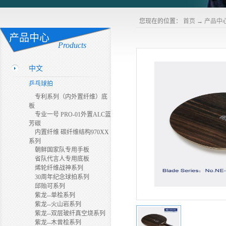
您现在的位置：
首页
→
产品中
产品中心
Products
中文
乒乓球拍
专利系列（内外置纤维）底
板
专业一号 PRO-01外置ALC蓝
芳碳
内置纤维 碳纤维结构970XX
系列
朝鲜国家队专用手板
省队代言人专用底板
烯轮纤维战神系列
30周年纪念球拍系列
邱贻可系列
紫龙--单桧系列
紫龙--火山岩系列
紫龙--双层玻纤真空烧系列
紫龙--木曾桧系列